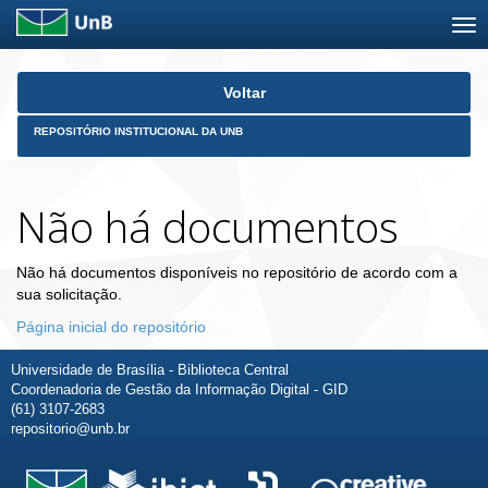
Skip
Voltar
navigation
REPOSITÓRIO INSTITUCIONAL DA UNB
Não há documentos
Não há documentos disponíveis no repositório de acordo com a
sua solicitação.
Página inicial do repositório
Universidade de Brasília - Biblioteca Central
Coordenadoria de Gestão da Informação Digital - GID
(61) 3107-2683
repositorio@unb.br