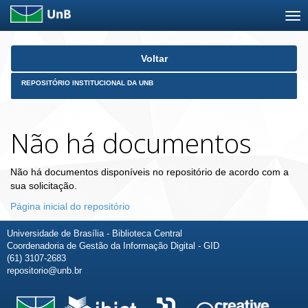
Skip
Voltar
navigation
REPOSITÓRIO INSTITUCIONAL DA UNB
Não há documentos
Não há documentos disponíveis no repositório de acordo com a
sua solicitação.
Página inicial do repositório
Universidade de Brasília - Biblioteca Central
Coordenadoria de Gestão da Informação Digital - GID
(61) 3107-2683
repositorio@unb.br