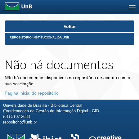
Skip
Voltar
navigation
REPOSITÓRIO INSTITUCIONAL DA UNB
Não há documentos
Não há documentos disponíveis no repositório de acordo com a
sua solicitação.
Página inicial do repositório
Universidade de Brasília - Biblioteca Central
Coordenadoria de Gestão da Informação Digital - GID
(61) 3107-2683
repositorio@unb.br