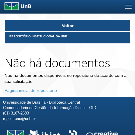
Skip
Voltar
navigation
REPOSITÓRIO INSTITUCIONAL DA UNB
Não há documentos
Não há documentos disponíveis no repositório de acordo com a
sua solicitação.
Página inicial do repositório
Universidade de Brasília - Biblioteca Central
Coordenadoria de Gestão da Informação Digital - GID
(61) 3107-2683
repositorio@unb.br