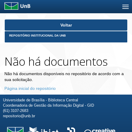
Skip
Voltar
navigation
REPOSITÓRIO INSTITUCIONAL DA UNB
Não há documentos
Não há documentos disponíveis no repositório de acordo com a
sua solicitação.
Página inicial do repositório
Universidade de Brasília - Biblioteca Central
Coordenadoria de Gestão da Informação Digital - GID
(61) 3107-2683
repositorio@unb.br