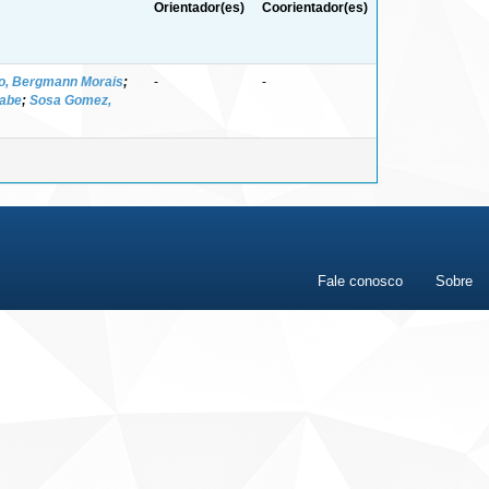
Orientador(es)
Coorientador(es)
ro, Bergmann Morais
;
-
-
nabe
;
Sosa Gomez,
Fale conosco
Sobre