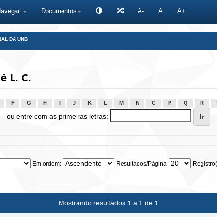
Navegar
Documentos
A-
A
A+
NAL DA UNB
 L. C.
F
G
H
I
J
K
L
M
N
O
P
Q
R
ou entre com as primeiras letras:
Em ordem:
Resultados/Página
Registro(
Mostrando resultados 1 a 1 de 1