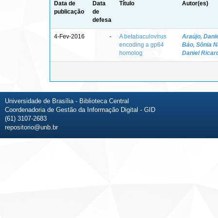
Data de
Data
Título
Autor(es)
publicação
de
defesa
4-Fev-2016
-
A betabaculovirus
Araújo, Dani
encoding a gp64
Báo, Sônia N
homolog
Daniel Ricar
Universidade de Brasília - Biblioteca Central
Coordenadoria de Gestão da Informação Digital - GID
(61) 3107-2683
repositorio@unb.br