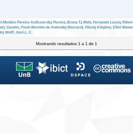
el Mendes Pereira Ardisson de
;
Pereira, Bruna T.
;
Melo, Fernando Lucas
;
Ribei
air
;
Zanotto, Paolo Marinho de Andrade
;
Moscardi, Flávio
;
Kitajima, Elliot Wata
do
;
Wolff, José L. C.
Mostrando resultados 1 a 1 de 1