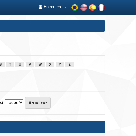
Entrar em:
S
T
U
V
W
X
Y
Z
s):