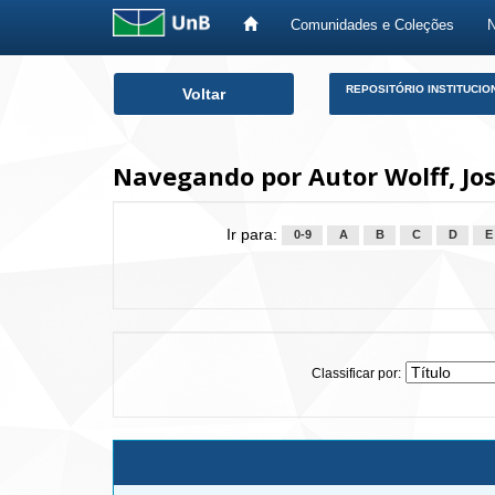
Comunidades e Coleções
Skip
REPOSITÓRIO INSTITUCIO
Voltar
navigation
Navegando por Autor Wolff, José
Ir para:
0-9
A
B
C
D
E
Classificar por: