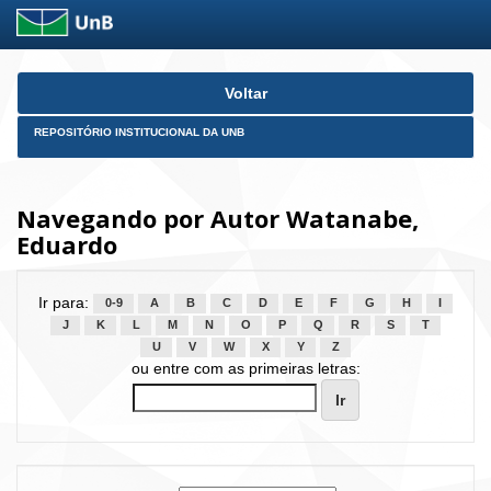
Skip
Voltar
navigation
REPOSITÓRIO INSTITUCIONAL DA UNB
Navegando por Autor Watanabe,
Eduardo
Ir para:
0-9
A
B
C
D
E
F
G
H
I
J
K
L
M
N
O
P
Q
R
S
T
U
V
W
X
Y
Z
ou entre com as primeiras letras: