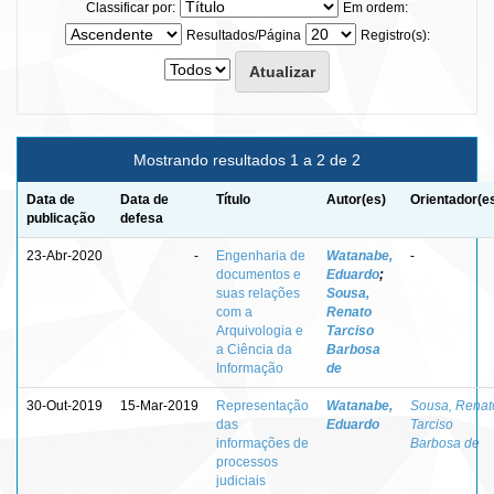
Classificar por:
Em ordem:
Resultados/Página
Registro(s):
Mostrando resultados 1 a 2 de 2
Data de
Data de
Título
Autor(es)
Orientador(e
publicação
defesa
23-Abr-2020
-
Engenharia de
Watanabe,
-
documentos e
Eduardo
;
suas relações
Sousa,
com a
Renato
Arquivologia e
Tarciso
a Ciência da
Barbosa
Informação
de
30-Out-2019
15-Mar-2019
Representação
Watanabe,
Sousa, Renat
das
Eduardo
Tarciso
informações de
Barbosa de
processos
judiciais