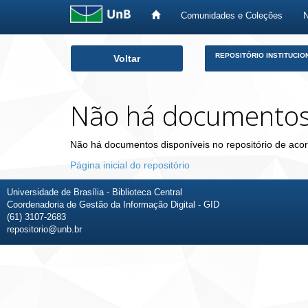
Comunidades e Coleções
Skip
REPOSITÓRIO INSTITUCIO
Voltar
navigation
Não há documento
Não há documentos disponíveis no repositório de acor
Página inicial do repositório
Universidade de Brasília - Biblioteca Central
Coordenadoria de Gestão da Informação Digital - GID
(61) 3107-2683
repositorio@unb.br