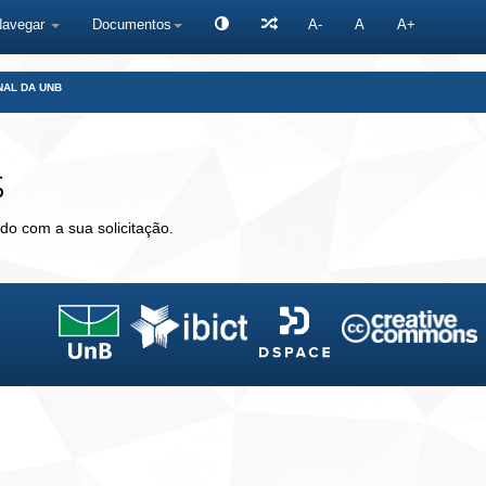
Navegar
Documentos
A-
A
A+
NAL DA UNB
s
do com a sua solicitação.