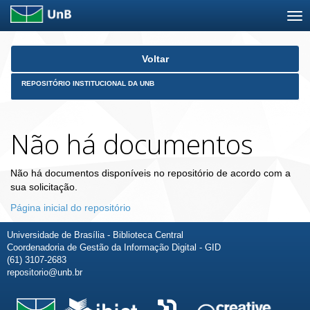
Skip
Voltar
navigation
REPOSITÓRIO INSTITUCIONAL DA UNB
Não há documentos
Não há documentos disponíveis no repositório de acordo com a
sua solicitação.
Página inicial do repositório
Universidade de Brasília - Biblioteca Central
Coordenadoria de Gestão da Informação Digital - GID
(61) 3107-2683
repositorio@unb.br