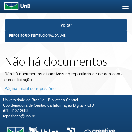
Skip
Voltar
navigation
REPOSITÓRIO INSTITUCIONAL DA UNB
Não há documentos
Não há documentos disponíveis no repositório de acordo com a
sua solicitação.
Página inicial do repositório
Universidade de Brasília - Biblioteca Central
Coordenadoria de Gestão da Informação Digital - GID
(61) 3107-2683
repositorio@unb.br