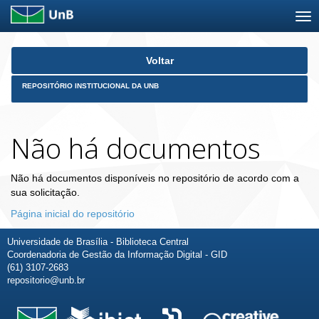
Skip
Voltar
navigation
REPOSITÓRIO INSTITUCIONAL DA UNB
Não há documentos
Não há documentos disponíveis no repositório de acordo com a
sua solicitação.
Página inicial do repositório
Universidade de Brasília - Biblioteca Central
Coordenadoria de Gestão da Informação Digital - GID
(61) 3107-2683
repositorio@unb.br