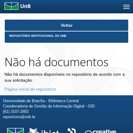
Skip
Voltar
navigation
REPOSITÓRIO INSTITUCIONAL DA UNB
Não há documentos
Não há documentos disponíveis no repositório de acordo com a
sua solicitação.
Página inicial do repositório
Universidade de Brasília - Biblioteca Central
Coordenadoria de Gestão da Informação Digital - GID
(61) 3107-2683
repositorio@unb.br