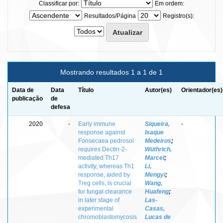
Classificar por:
Em ordem:
Resultados/Página
Registro(s):
Mostrando resultados 1 a 1 de 1
Data de
Data
Título
Autor(es)
Orientador(es)
publicação
de
defesa
2020
-
Early immune
Siqueira,
-
response against
Isaque
Fonsecaea pedrosoi
Medeiros
;
requires Dectin-2-
Wüthrich,
mediated Th17
Marcel
;
activity, whereas Th1
Li,
response, aided by
Mengyi
;
Treg cells, is crucial
Wang,
for fungal clearance
Huafeng
;
in later stage of
Las-
experimental
Casas,
chromoblastomycosis
Lucas de