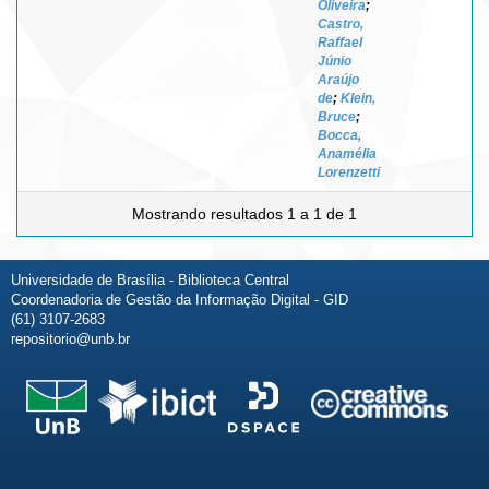
Oliveira
;
Castro,
Raffael
Júnio
Araújo
de
;
Klein,
Bruce
;
Bocca,
Anamélia
Lorenzetti
Mostrando resultados 1 a 1 de 1
Universidade de Brasília - Biblioteca Central
Coordenadoria de Gestão da Informação Digital - GID
(61) 3107-2683
repositorio@unb.br