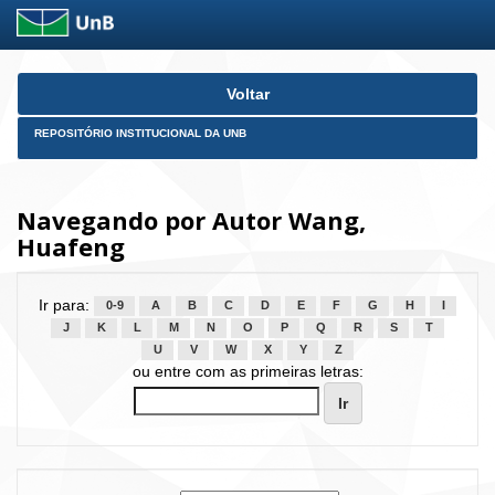
Skip
Voltar
navigation
REPOSITÓRIO INSTITUCIONAL DA UNB
Navegando por Autor Wang,
Huafeng
Ir para:
0-9
A
B
C
D
E
F
G
H
I
J
K
L
M
N
O
P
Q
R
S
T
U
V
W
X
Y
Z
ou entre com as primeiras letras: