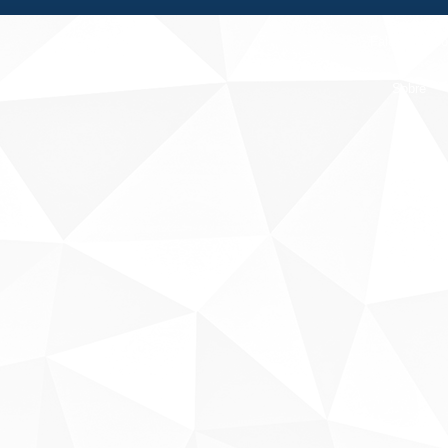
Fale conosco
Sobre