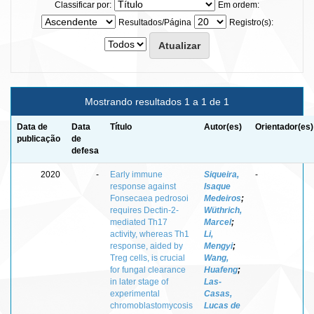
Classificar por:
Em ordem:
Resultados/Página
Registro(s):
Mostrando resultados 1 a 1 de 1
Data de
Data
Título
Autor(es)
Orientador(es)
publicação
de
defesa
2020
-
Early immune
Siqueira,
-
response against
Isaque
Fonsecaea pedrosoi
Medeiros
;
requires Dectin-2-
Wüthrich,
mediated Th17
Marcel
;
activity, whereas Th1
Li,
response, aided by
Mengyi
;
Treg cells, is crucial
Wang,
for fungal clearance
Huafeng
;
in later stage of
Las-
experimental
Casas,
chromoblastomycosis
Lucas de