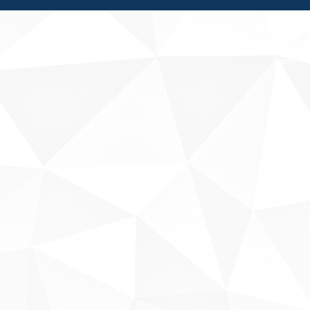
Fale conosco
Sobre