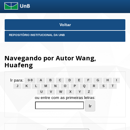
Skip
Voltar
navigation
REPOSITÓRIO INSTITUCIONAL DA UNB
Navegando por Autor Wang,
Huafeng
Ir para:
0-9
A
B
C
D
E
F
G
H
I
J
K
L
M
N
O
P
Q
R
S
T
U
V
W
X
Y
Z
ou entre com as primeiras letras: