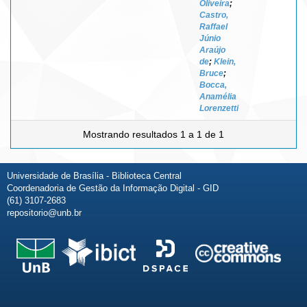
Oliveira
;
Castro,
Raffael
Júnio
Araújo
de
;
Klein,
Bruce
;
Bocca,
Anamélia
Lorenzetti
Mostrando resultados 1 a 1 de 1
Universidade de Brasília - Biblioteca Central
Coordenadoria de Gestão da Informação Digital - GID
(61) 3107-2683
repositorio@unb.br