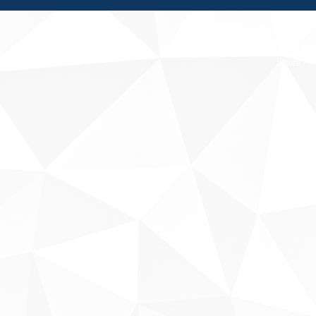
Fale conosco
Sobre