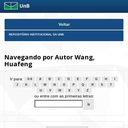
Skip
Voltar
navigation
REPOSITÓRIO INSTITUCIONAL DA UNB
Navegando por Autor Wang,
Huafeng
Ir para:
0-9
A
B
C
D
E
F
G
H
I
J
K
L
M
N
O
P
Q
R
S
T
U
V
W
X
Y
Z
ou entre com as primeiras letras: