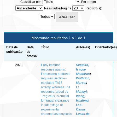
Classificar por:
Em ordem:
Resultados/Página
Registro(s):
Mostrando resultados 1 a 1 de 1
Data de
Data
Título
Autor(es)
Orientador(es)
publicação
de
defesa
2020
-
Early immune
Siqueira,
-
response against
Isaque
Fonsecaea pedrosoi
Medeiros
;
requires Dectin-2-
Wüthrich,
mediated Th17
Marcel
;
activity, whereas Th1
Li,
response, aided by
Mengyi
;
Treg cells, is crucial
Wang,
for fungal clearance
Huafeng
;
in later stage of
Las-
experimental
Casas,
chromoblastomycosis
Lucas de