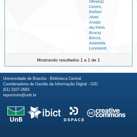
Oliveira
;
Castro,
Raffael
Júnio
Araújo
de
;
Klein,
Bruce
;
Bocca,
Anamélia
Lorenzetti
Mostrando resultados 1 a 1 de 1
Universidade de Brasília - Biblioteca Central
Coordenadoria de Gestão da Informação Digital - GID
(61) 3107-2683
repositorio@unb.br