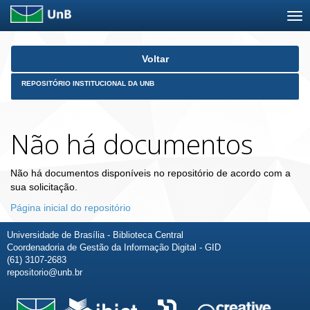
Skip
Voltar
navigation
REPOSITÓRIO INSTITUCIONAL DA UNB
Não há documentos
Não há documentos disponíveis no repositório de acordo com a
sua solicitação.
Página inicial do repositório
Universidade de Brasília - Biblioteca Central
Coordenadoria de Gestão da Informação Digital - GID
(61) 3107-2683
repositorio@unb.br