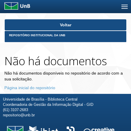
Skip
Voltar
navigation
REPOSITÓRIO INSTITUCIONAL DA UNB
Não há documentos
Não há documentos disponíveis no repositório de acordo com a
sua solicitação.
Página inicial do repositório
Universidade de Brasília - Biblioteca Central
Coordenadoria de Gestão da Informação Digital - GID
(61) 3107-2683
repositorio@unb.br