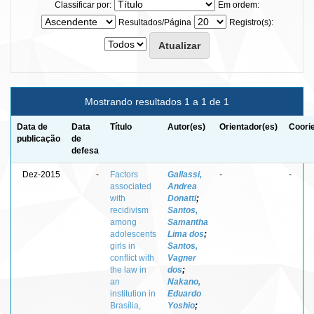
Classificar por:
Em ordem:
Resultados/Página
Registro(s):
Mostrando resultados 1 a 1 de 1
Data de
Data
Título
Autor(es)
Orientador(es)
Coori
publicação
de
defesa
Dez-2015
-
Factors
Gallassi,
-
-
associated
Andrea
with
Donatti
;
recidivism
Santos,
among
Samantha
adolescents
Lima dos
;
girls in
Santos,
conflict with
Vagner
the law in
dos
;
an
Nakano,
institution in
Eduardo
Brasília,
Yoshio
;