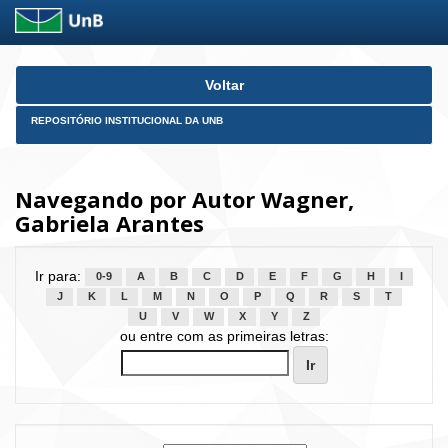
Skip
Voltar
navigation
REPOSITÓRIO INSTITUCIONAL DA UNB
Navegando por Autor Wagner,
Gabriela Arantes
Ir para:
0-9
A
B
C
D
E
F
G
H
I
J
K
L
M
N
O
P
Q
R
S
T
U
V
W
X
Y
Z
ou entre com as primeiras letras: