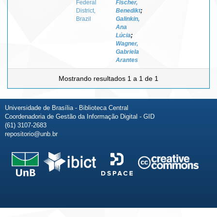
Federal
Fischer,
District,
Benedikt
;
Brazil
Galinkin,
Ana
Lúcia
;
Wagner,
Gabriela
Arantes
Mostrando resultados 1 a 1 de 1
Universidade de Brasília - Biblioteca Central
Coordenadoria de Gestão da Informação Digital - GID
(61) 3107-2683
repositorio@unb.br