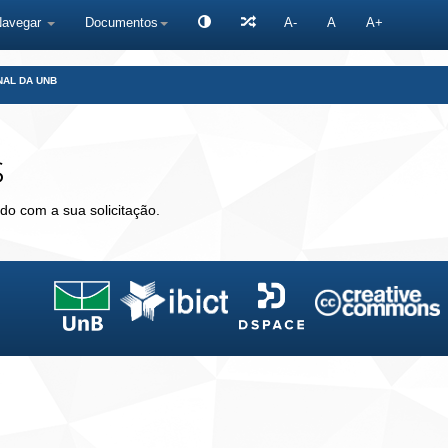
Navegar
Documentos
A-
A
A+
NAL DA UNB
s
do com a sua solicitação.