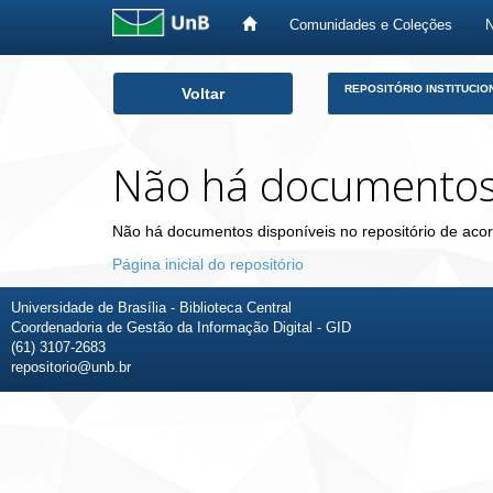
Comunidades e Coleções
Skip
REPOSITÓRIO INSTITUCIO
Voltar
navigation
Não há documento
Não há documentos disponíveis no repositório de acor
Página inicial do repositório
Universidade de Brasília - Biblioteca Central
Coordenadoria de Gestão da Informação Digital - GID
(61) 3107-2683
repositorio@unb.br