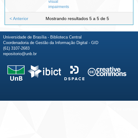
visual
impairments
< Anterior
Mostrando resultados 5 a 5 de 5
Universidade de Brasília - Biblioteca Central
Coordenadoria de Gestão da Informação Digital - GID
(61) 3107-2683
repositorio@unb.br
Fale conosco
Sobre