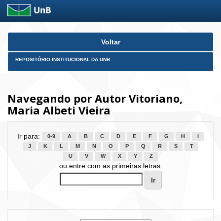
Skip
Voltar
navigation
REPOSITÓRIO INSTITUCIONAL DA UNB
Navegando por Autor Vitoriano,
Maria Albeti Vieira
Ir para:
0-9
A
B
C
D
E
F
G
H
I
J
K
L
M
N
O
P
Q
R
S
T
U
V
W
X
Y
Z
ou entre com as primeiras letras: