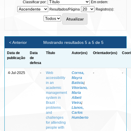
Classificar por:
Em ordem:
Resultados/Página
Registro(s):
< Anterior
Mostrando resultados 5 a 5 de 5
Data de
Data
Título
Autor(es)
Orientador(es)
Coori
publicação
de
defesa
4-Jul-2025
-
Web
Correa,
-
-
accessibility
Mayra
in an
Batista
;
academic
Vitoriano,
management
Maria
system in
Albeti
Brazil :
Vieira
;
problems
Llanos,
and
Carlos
challenges
Humberto
for attending
people with