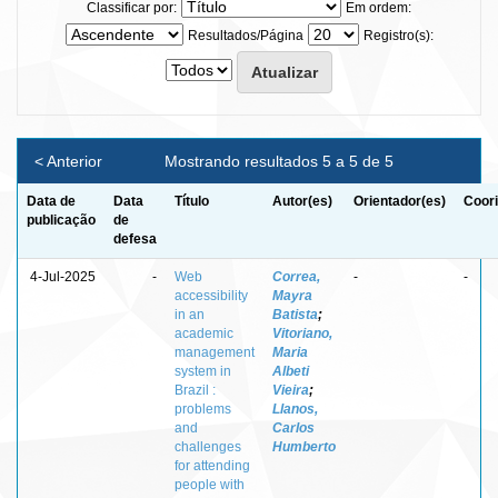
Classificar por:
Em ordem:
Resultados/Página
Registro(s):
< Anterior
Mostrando resultados 5 a 5 de 5
Data de
Data
Título
Autor(es)
Orientador(es)
Coori
publicação
de
defesa
4-Jul-2025
-
Web
Correa,
-
-
accessibility
Mayra
in an
Batista
;
academic
Vitoriano,
management
Maria
system in
Albeti
Brazil :
Vieira
;
problems
Llanos,
and
Carlos
challenges
Humberto
for attending
people with