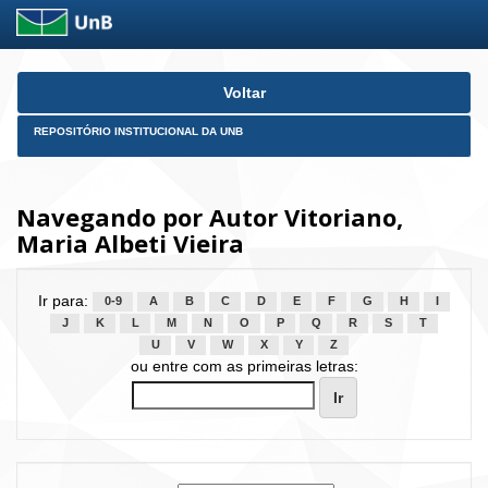
Skip
Voltar
navigation
REPOSITÓRIO INSTITUCIONAL DA UNB
Navegando por Autor Vitoriano,
Maria Albeti Vieira
Ir para:
0-9
A
B
C
D
E
F
G
H
I
J
K
L
M
N
O
P
Q
R
S
T
U
V
W
X
Y
Z
ou entre com as primeiras letras: