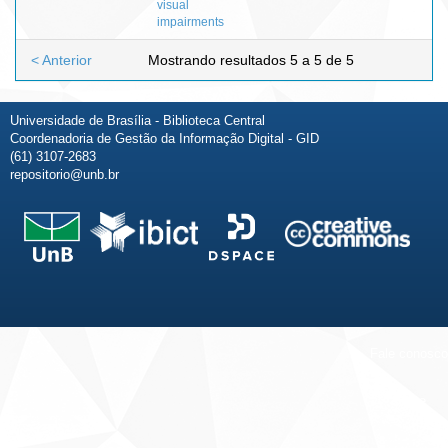
visual
impairments
< Anterior
Mostrando resultados 5 a 5 de 5
Universidade de Brasília - Biblioteca Central
Coordenadoria de Gestão da Informação Digital - GID
(61) 3107-2683
repositorio@unb.br
Fale conosco
Sobre