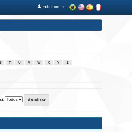
Entrar em:
S
T
U
V
W
X
Y
Z
s):