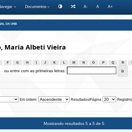
Navegar
Documentos
A-
A
A+
NAL DA UNB
 Maria Albeti Vieira
F
G
H
I
J
K
L
M
N
O
P
Q
R
ou entre com as primeiras letras:
Em ordem:
Resultados/Página
Registro(
Mostrando resultados 5 a 5 de 5