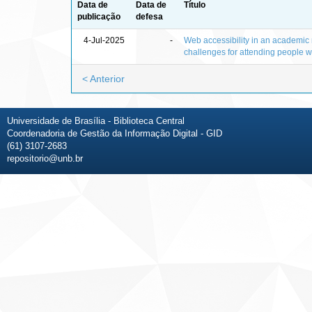
Data de
Data de
Título
publicação
defesa
4-Jul-2025
-
Web accessibility in an academic
challenges for attending people w
< Anterior
Universidade de Brasília - Biblioteca Central
Coordenadoria de Gestão da Informação Digital - GID
(61) 3107-2683
repositorio@unb.br