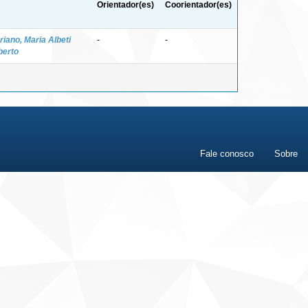
Orientador(es)
Coorientador(es)
riano, Maria Albeti
-
-
berto
Fale conosco
Sobre