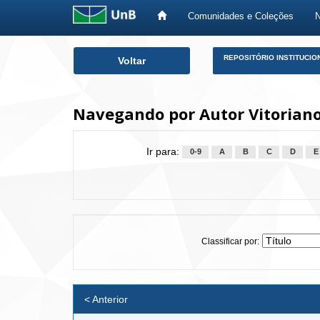
Comunidades e Coleções
Skip
REPOSITÓRIO INSTITUCIO
Voltar
navigation
Navegando por Autor Vitoriano,
Ir para:
0-9
A
B
C
D
E
Classificar por:
< Anterior