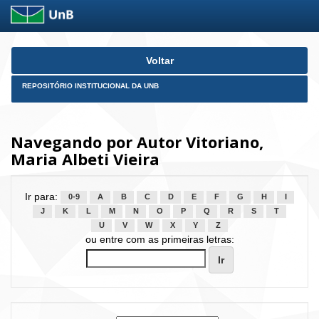
Skip
Voltar
navigation
REPOSITÓRIO INSTITUCIONAL DA UNB
Navegando por Autor Vitoriano,
Maria Albeti Vieira
Ir para:
0-9
A
B
C
D
E
F
G
H
I
J
K
L
M
N
O
P
Q
R
S
T
U
V
W
X
Y
Z
ou entre com as primeiras letras: