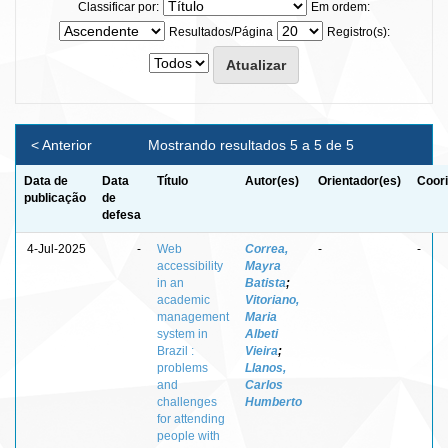
Classificar por:
Em ordem:
Resultados/Página
Registro(s):
< Anterior
Mostrando resultados 5 a 5 de 5
Data de
Data
Título
Autor(es)
Orientador(es)
Coori
publicação
de
defesa
4-Jul-2025
-
Web
Correa,
-
-
accessibility
Mayra
in an
Batista
;
academic
Vitoriano,
management
Maria
system in
Albeti
Brazil :
Vieira
;
problems
Llanos,
and
Carlos
challenges
Humberto
for attending
people with