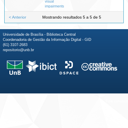
visual
impairments
< Anterior
Mostrando resultados 5 a 5 de 5
Universidade de Brasília - Biblioteca Central
Coordenadoria de Gestão da Informação Digital - GID
(61) 3107-2683
repositorio@unb.br
Fale conosco
Sobre