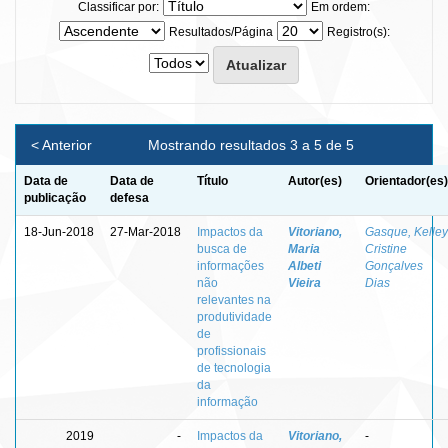
Classificar por:
Em ordem:
Resultados/Página
Registro(s):
< Anterior
Mostrando resultados 3 a 5 de 5
Data de
Data de
Título
Autor(es)
Orientador(es)
publicação
defesa
18-Jun-2018
27-Mar-2018
Impactos da
Vitoriano,
Gasque, Kelley
busca de
Maria
Cristine
informações
Albeti
Gonçalves
não
Vieira
Dias
relevantes na
produtividade
de
profissionais
de tecnologia
da
informação
2019
-
Impactos da
Vitoriano,
-