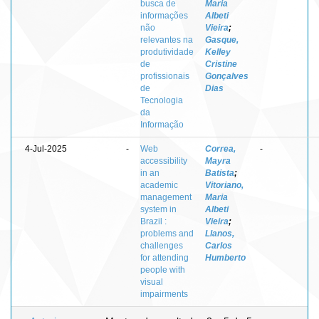
busca de
Maria
informações
Albeti
não
Vieira
;
relevantes na
Gasque,
produtividade
Kelley
de
Cristine
profissionais
Gonçalves
de
Dias
Tecnologia
da
Informação
4-Jul-2025
-
Web
Correa,
-
accessibility
Mayra
in an
Batista
;
academic
Vitoriano,
management
Maria
system in
Albeti
Brazil :
Vieira
;
problems and
Llanos,
challenges
Carlos
for attending
Humberto
people with
visual
impairments