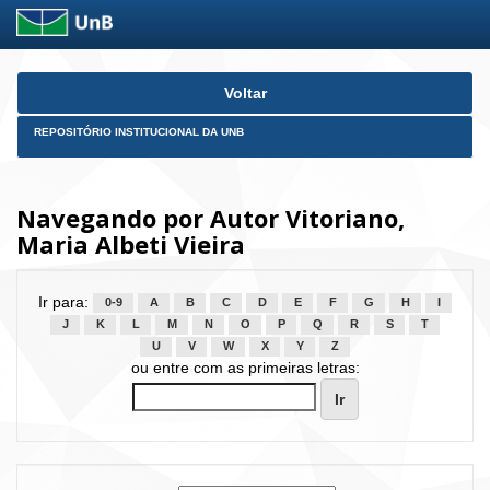
Skip
Voltar
navigation
REPOSITÓRIO INSTITUCIONAL DA UNB
Navegando por Autor Vitoriano,
Maria Albeti Vieira
Ir para:
0-9
A
B
C
D
E
F
G
H
I
J
K
L
M
N
O
P
Q
R
S
T
U
V
W
X
Y
Z
ou entre com as primeiras letras: