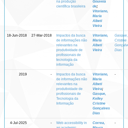
na produção
Gouveia
científica brasileira
de
;
Vitoriano,
Maria
Albeti
Vieira
18-Jun-2018
27-Mar-2018
Impactos da busca
Vitoriano,
Gasque,
de informações não
Maria
Cristine
relevantes na
Albeti
Gonçalv
produtividade de
Vieira
Dias
profissionais de
tecnologia da
informação
2019
-
Impactos da busca
Vitoriano,
-
de informações não
Maria
relevantes na
Albeti
produtividade de
Vieira
;
profissionais de
Gasque,
Tecnologia da
Kelley
Informação
Cristine
Gonçalves
Dias
4-Jul-2025
-
Web accessibility in
Correa,
-
an academic
Mayra