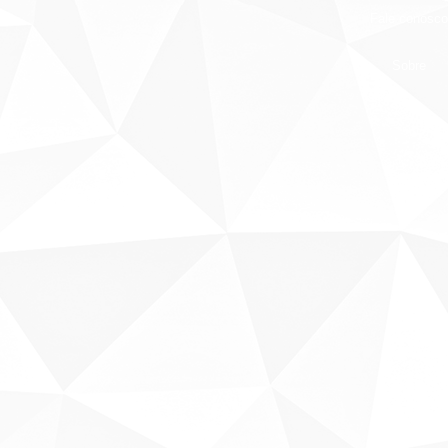
Fale conosco
Sobre