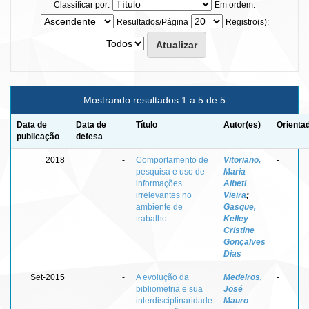
Classificar por:
Em ordem:
Resultados/Página
Registro(s):
Mostrando resultados 1 a 5 de 5
Data de
Data de
Título
Autor(es)
Orienta
publicação
defesa
2018
-
Comportamento de
Vitoriano,
-
pesquisa e uso de
Maria
informações
Albeti
irrelevantes no
Vieira
;
ambiente de
Gasque,
trabalho
Kelley
Cristine
Gonçalves
Dias
Set-2015
-
A evolução da
Medeiros,
-
bibliometria e sua
José
interdisciplinaridade
Mauro