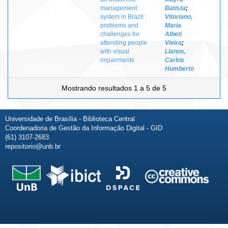
management
Batista
;
system in Brazil :
Vitoriano,
problems and
Maria
challenges for
Albeti
attending people
Vieira
;
with visual
Llanos,
impairments
Carlos
Humberto
Mostrando resultados 1 a 5 de 5
Universidade de Brasília - Biblioteca Central
Coordenadoria de Gestão da Informação Digital - GID
(61) 3107-2683
repositorio@unb.br