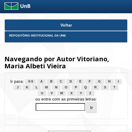
Skip
Voltar
navigation
REPOSITÓRIO INSTITUCIONAL DA UNB
Navegando por Autor Vitoriano,
Maria Albeti Vieira
Ir para:
0-9
A
B
C
D
E
F
G
H
I
J
K
L
M
N
O
P
Q
R
S
T
U
V
W
X
Y
Z
ou entre com as primeiras letras: