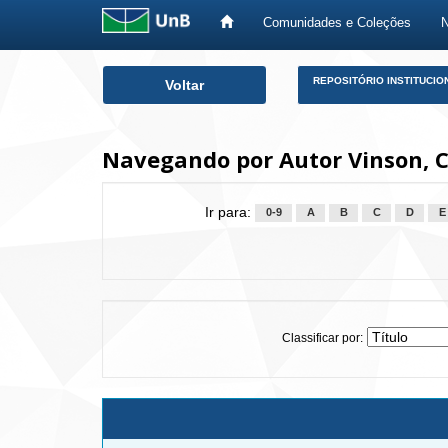
Comunidades e Coleções
Skip
REPOSITÓRIO INSTITUCIO
Voltar
navigation
Navegando por Autor Vinson, C
Ir para:
0-9
A
B
C
D
E
Classificar por: