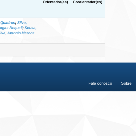
Orientador(es)
Coorientador(es)
r Quadros
;
Silva,
-
-
agas Noqueli
;
Sousa,
ilva, Antonio Marcos
Fale conosco
Sobre