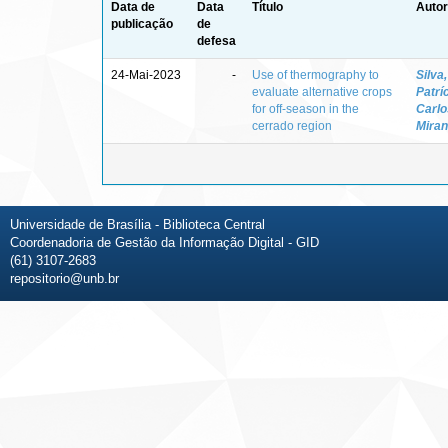
Data de
Data
Título
Autor
publicação
de
defesa
24-Mai-2023
-
Use of thermography to
Silva
evaluate alternative crops
Patrí
for off-season in the
Carlo
cerrado region
Mira
Universidade de Brasília - Biblioteca Central
Coordenadoria de Gestão da Informação Digital - GID
(61) 3107-2683
repositorio@unb.br