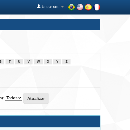
Entrar em:
S
T
U
V
W
X
Y
Z
s):