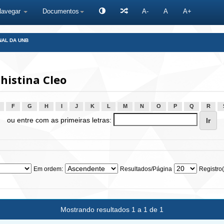
Navegar
Documentos
A-
A
A+
NAL DA UNB
histina Cleo
F
G
H
I
J
K
L
M
N
O
P
Q
R
ou entre com as primeiras letras:
Em ordem:
Resultados/Página
Registro(
Mostrando resultados 1 a 1 de 1