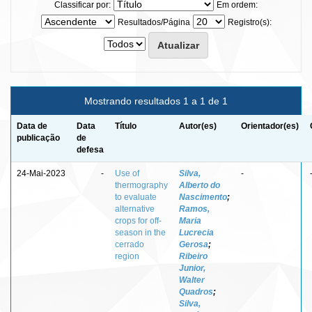
Classificar por:
Em ordem:
Resultados/Página
Registro(s):
Mostrando resultados 1 a 1 de 1
Data de
Data
Título
Autor(es)
Orientador(es)
publicação
de
defesa
24-Mai-2023
-
Use of
Silva,
-
thermography
Alberto do
to evaluate
Nascimento
;
alternative
Ramos,
crops for off-
Maria
season in the
Lucrecia
cerrado
Gerosa
;
region
Ribeiro
Junior,
Walter
Quadros
;
Silva,