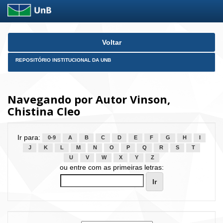
Skip
Voltar
navigation
REPOSITÓRIO INSTITUCIONAL DA UNB
Navegando por Autor Vinson,
Chistina Cleo
Ir para:
0-9
A
B
C
D
E
F
G
H
I
J
K
L
M
N
O
P
Q
R
S
T
U
V
W
X
Y
Z
ou entre com as primeiras letras: