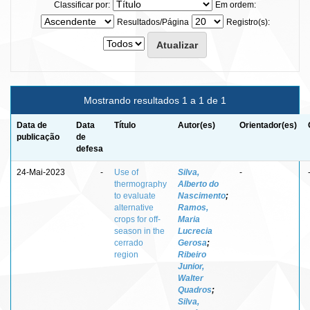
Classificar por:
Em ordem:
Resultados/Página
Registro(s):
Mostrando resultados 1 a 1 de 1
Data de
Data
Título
Autor(es)
Orientador(es)
publicação
de
defesa
24-Mai-2023
-
Use of
Silva,
-
thermography
Alberto do
to evaluate
Nascimento
;
alternative
Ramos,
crops for off-
Maria
season in the
Lucrecia
cerrado
Gerosa
;
region
Ribeiro
Junior,
Walter
Quadros
;
Silva,