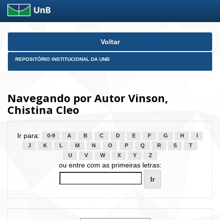
Skip
Voltar
navigation
REPOSITÓRIO INSTITUCIONAL DA UNB
Navegando por Autor Vinson,
Chistina Cleo
Ir para:
0-9
A
B
C
D
E
F
G
H
I
J
K
L
M
N
O
P
Q
R
S
T
U
V
W
X
Y
Z
ou entre com as primeiras letras: