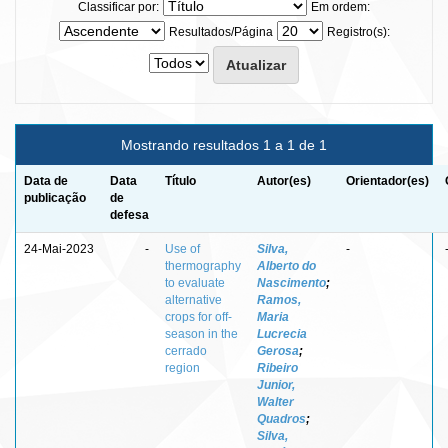
Classificar por:
Em ordem:
Resultados/Página
Registro(s):
Mostrando resultados 1 a 1 de 1
Data de
Data
Título
Autor(es)
Orientador(es)
publicação
de
defesa
24-Mai-2023
-
Use of
Silva,
-
thermography
Alberto do
to evaluate
Nascimento
;
alternative
Ramos,
crops for off-
Maria
season in the
Lucrecia
cerrado
Gerosa
;
region
Ribeiro
Junior,
Walter
Quadros
;
Silva,