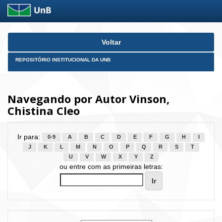
Skip
Voltar
navigation
REPOSITÓRIO INSTITUCIONAL DA UNB
Navegando por Autor Vinson,
Chistina Cleo
Ir para:
0-9
A
B
C
D
E
F
G
H
I
J
K
L
M
N
O
P
Q
R
S
T
U
V
W
X
Y
Z
ou entre com as primeiras letras: