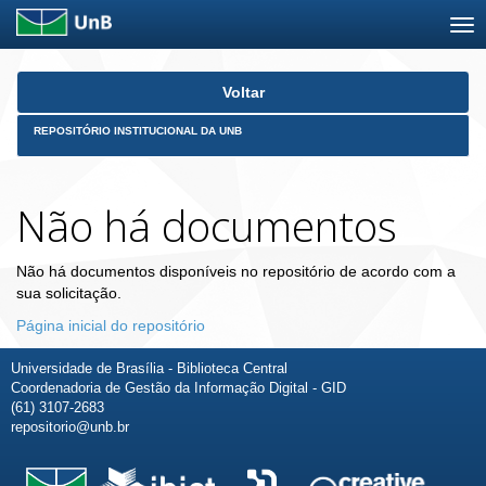
Skip
Voltar
navigation
REPOSITÓRIO INSTITUCIONAL DA UNB
Não há documentos
Não há documentos disponíveis no repositório de acordo com a
sua solicitação.
Página inicial do repositório
Universidade de Brasília - Biblioteca Central
Coordenadoria de Gestão da Informação Digital - GID
(61) 3107-2683
repositorio@unb.br