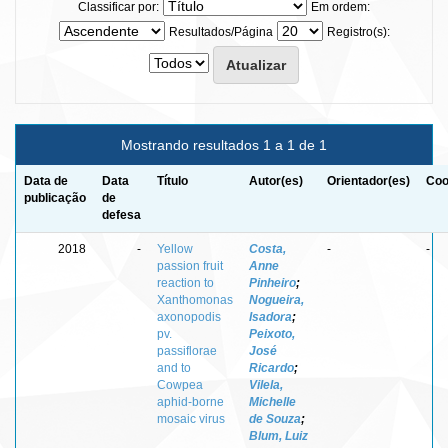
Classificar por:
Em ordem:
Resultados/Página
Registro(s):
Mostrando resultados 1 a 1 de 1
Data de
Data
Título
Autor(es)
Orientador(es)
Coo
publicação
de
defesa
2018
-
Yellow
Costa,
-
-
passion fruit
Anne
reaction to
Pinheiro
;
Xanthomonas
Nogueira,
axonopodis
Isadora
;
pv.
Peixoto,
passiflorae
José
and to
Ricardo
;
Cowpea
Vilela,
aphid-borne
Michelle
mosaic virus
de Souza
;
Blum, Luiz