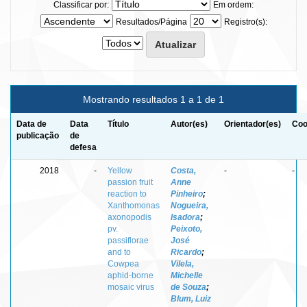
Classificar por:
Em ordem:
Resultados/Página
Registro(s):
Mostrando resultados 1 a 1 de 1
Data de
Data
Título
Autor(es)
Orientador(es)
Coo
publicação
de
defesa
2018
-
Yellow
Costa,
-
-
passion fruit
Anne
reaction to
Pinheiro
;
Xanthomonas
Nogueira,
axonopodis
Isadora
;
pv.
Peixoto,
passiflorae
José
and to
Ricardo
;
Cowpea
Vilela,
aphid-borne
Michelle
mosaic virus
de Souza
;
Blum, Luiz