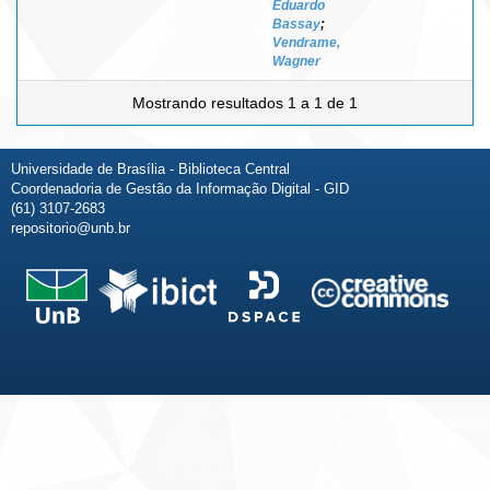
Eduardo
Bassay
;
Vendrame,
Wagner
Mostrando resultados 1 a 1 de 1
Universidade de Brasília - Biblioteca Central
Coordenadoria de Gestão da Informação Digital - GID
(61) 3107-2683
repositorio@unb.br
Fale conosco
Sobre