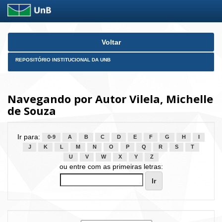
Skip
Voltar
navigation
REPOSITÓRIO INSTITUCIONAL DA UNB
Navegando por Autor Vilela, Michelle
de Souza
Ir para:
0-9
A
B
C
D
E
F
G
H
I
J
K
L
M
N
O
P
Q
R
S
T
U
V
W
X
Y
Z
ou entre com as primeiras letras: