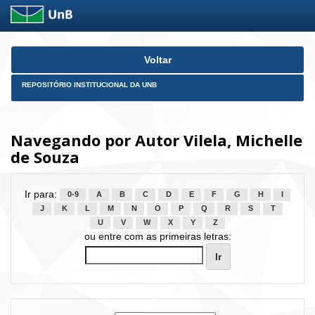
Skip
Voltar
navigation
REPOSITÓRIO INSTITUCIONAL DA UNB
Navegando por Autor Vilela, Michelle
de Souza
Ir para:
0-9
A
B
C
D
E
F
G
H
I
J
K
L
M
N
O
P
Q
R
S
T
U
V
W
X
Y
Z
ou entre com as primeiras letras: