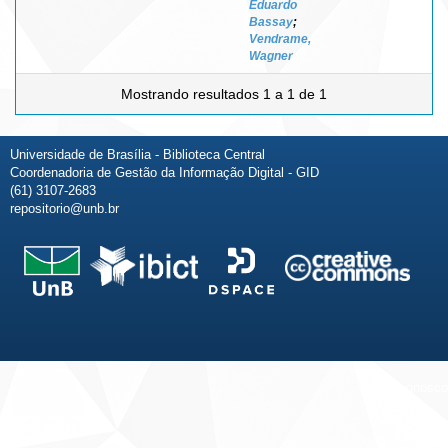
Eduardo
Bassay
;
Vendrame,
Wagner
Mostrando resultados 1 a 1 de 1
Universidade de Brasília - Biblioteca Central
Coordenadoria de Gestão da Informação Digital - GID
(61) 3107-2683
repositorio@unb.br
Fale conosco
Sobre