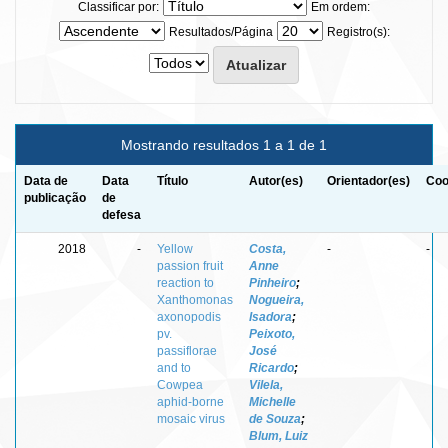
Classificar por:
Em ordem:
Resultados/Página
Registro(s):
Mostrando resultados 1 a 1 de 1
Data de
Data
Título
Autor(es)
Orientador(es)
Coo
publicação
de
defesa
2018
-
Yellow
Costa,
-
-
passion fruit
Anne
reaction to
Pinheiro
;
Xanthomonas
Nogueira,
axonopodis
Isadora
;
pv.
Peixoto,
passiflorae
José
and to
Ricardo
;
Cowpea
Vilela,
aphid-borne
Michelle
mosaic virus
de Souza
;
Blum, Luiz