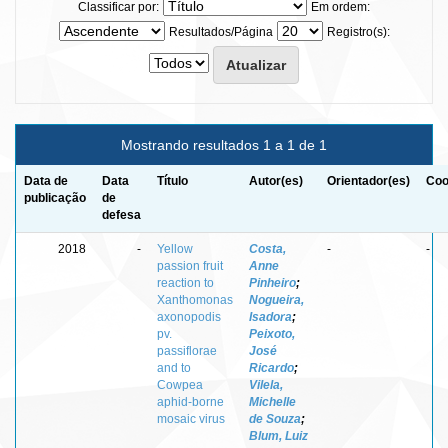
Classificar por:
Em ordem:
Resultados/Página
Registro(s):
Mostrando resultados 1 a 1 de 1
Data de
Data
Título
Autor(es)
Orientador(es)
Coo
publicação
de
defesa
2018
-
Yellow
Costa,
-
-
passion fruit
Anne
reaction to
Pinheiro
;
Xanthomonas
Nogueira,
axonopodis
Isadora
;
pv.
Peixoto,
passiflorae
José
and to
Ricardo
;
Cowpea
Vilela,
aphid-borne
Michelle
mosaic virus
de Souza
;
Blum, Luiz