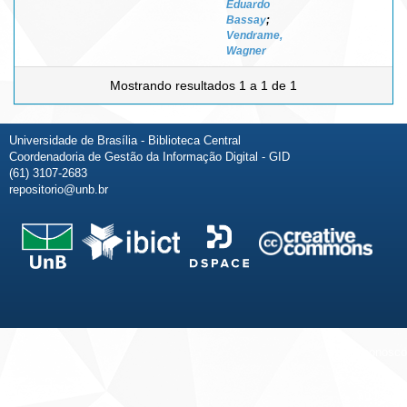
Eduardo
Bassay
;
Vendrame,
Wagner
Mostrando resultados 1 a 1 de 1
Universidade de Brasília - Biblioteca Central
Coordenadoria de Gestão da Informação Digital - GID
(61) 3107-2683
repositorio@unb.br
Fale conosco
Sobre