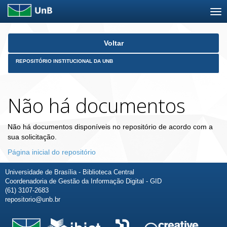
Skip
Voltar
navigation
REPOSITÓRIO INSTITUCIONAL DA UNB
Não há documentos
Não há documentos disponíveis no repositório de acordo com a
sua solicitação.
Página inicial do repositório
Universidade de Brasília - Biblioteca Central
Coordenadoria de Gestão da Informação Digital - GID
(61) 3107-2683
repositorio@unb.br