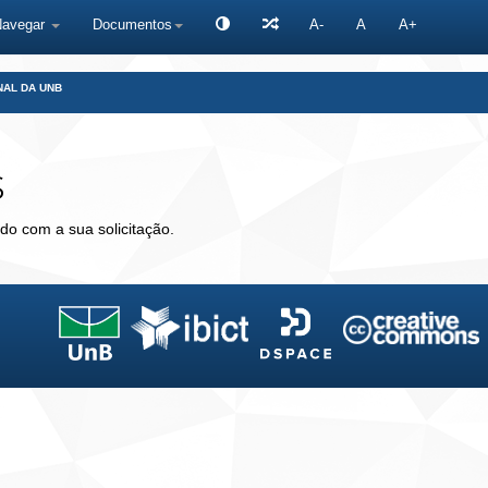
Navegar
Documentos
A-
A
A+
NAL DA UNB
s
do com a sua solicitação.