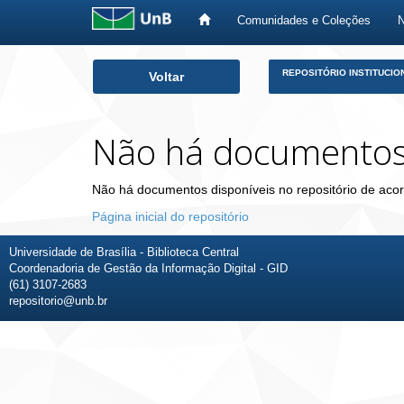
Comunidades e Coleções
Skip
REPOSITÓRIO INSTITUCIO
Voltar
navigation
Não há documento
Não há documentos disponíveis no repositório de acor
Página inicial do repositório
Universidade de Brasília - Biblioteca Central
Coordenadoria de Gestão da Informação Digital - GID
(61) 3107-2683
repositorio@unb.br