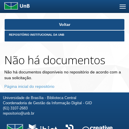
Skip
Voltar
navigation
REPOSITÓRIO INSTITUCIONAL DA UNB
Não há documentos
Não há documentos disponíveis no repositório de acordo com a
sua solicitação.
Página inicial do repositório
Universidade de Brasília - Biblioteca Central
Coordenadoria de Gestão da Informação Digital - GID
(61) 3107-2683
repositorio@unb.br