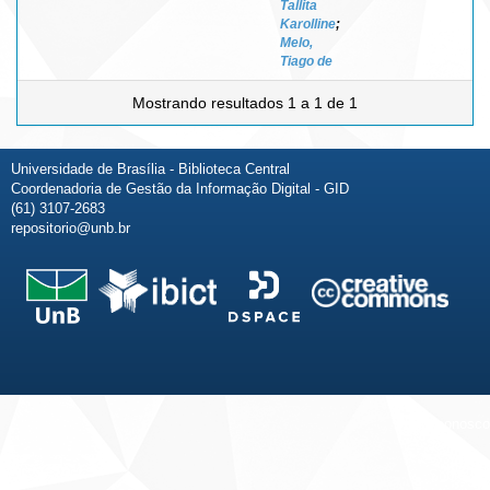
Tallita
Karolline
;
Melo,
Tiago de
Mostrando resultados 1 a 1 de 1
Universidade de Brasília - Biblioteca Central
Coordenadoria de Gestão da Informação Digital - GID
(61) 3107-2683
repositorio@unb.br
Fale conosco
Sobre