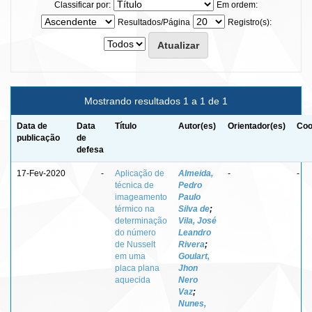
Classificar por:
Em ordem:
Resultados/Página
Registro(s):
Mostrando resultados 1 a 1 de 1
Data de
Data
Título
Autor(es)
Orientador(es)
Coo
publicação
de
defesa
17-Fev-2020
-
Aplicação de
Almeida,
-
-
técnica de
Pedro
imageamento
Paulo
térmico na
Silva de
;
determinação
Vila, José
do número
Leandro
de Nusselt
Rivera
;
em uma
Goulart,
placa plana
Jhon
aquecida
Nero
Vaz
;
Nunes,