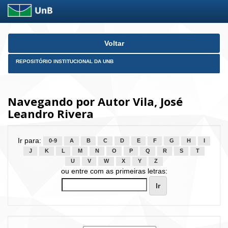
Skip
Voltar
navigation
REPOSITÓRIO INSTITUCIONAL DA UNB
Navegando por Autor Vila, José
Leandro Rivera
Ir para:
0-9
A
B
C
D
E
F
G
H
I
J
K
L
M
N
O
P
Q
R
S
T
U
V
W
X
Y
Z
ou entre com as primeiras letras: