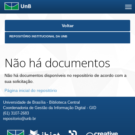
Skip
Voltar
navigation
REPOSITÓRIO INSTITUCIONAL DA UNB
Não há documentos
Não há documentos disponíveis no repositório de acordo com a
sua solicitação.
Página inicial do repositório
Universidade de Brasília - Biblioteca Central
Coordenadoria de Gestão da Informação Digital - GID
(61) 3107-2683
repositorio@unb.br