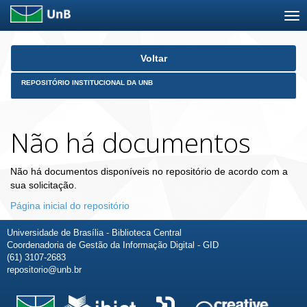
Skip
Voltar
navigation
REPOSITÓRIO INSTITUCIONAL DA UNB
Não há documentos
Não há documentos disponíveis no repositório de acordo com a
sua solicitação.
Página inicial do repositório
Universidade de Brasília - Biblioteca Central
Coordenadoria de Gestão da Informação Digital - GID
(61) 3107-2683
repositorio@unb.br