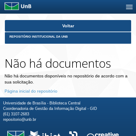
Skip
Voltar
navigation
REPOSITÓRIO INSTITUCIONAL DA UNB
Não há documentos
Não há documentos disponíveis no repositório de acordo com a
sua solicitação.
Página inicial do repositório
Universidade de Brasília - Biblioteca Central
Coordenadoria de Gestão da Informação Digital - GID
(61) 3107-2683
repositorio@unb.br