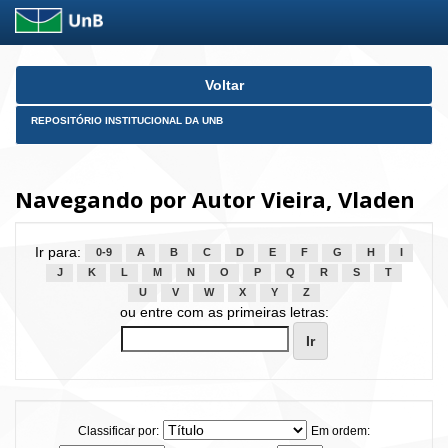
Skip
Voltar
navigation
REPOSITÓRIO INSTITUCIONAL DA UNB
Navegando por Autor Vieira, Vladen
Ir para:
0-9
A
B
C
D
E
F
G
H
I
J
K
L
M
N
O
P
Q
R
S
T
U
V
W
X
Y
Z
ou entre com as primeiras letras:
Classificar por:
Em ordem: