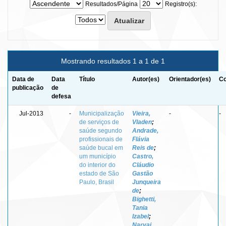
Resultados/Página
Registro(s):
Mostrando resultados 1 a 1 de 1
Data de
Data
Título
Autor(es)
Orientador(es)
Co
publicação
de
defesa
Jul-2013
-
Municipalização
Vieira,
-
-
de serviços de
Vladen
;
saúde segundo
Andrade,
profissionais de
Flávia
saúde bucal em
Reis de
;
um município
Castro,
do interior do
Cláudio
estado de São
Gastão
Paulo, Brasil
Junqueira
de
;
Bighetti,
Tania
Izabel
;
Narvai,