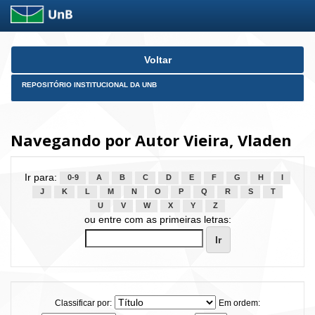
Skip
Voltar
navigation
REPOSITÓRIO INSTITUCIONAL DA UNB
Navegando por Autor Vieira, Vladen
Ir para:
0-9
A
B
C
D
E
F
G
H
I
J
K
L
M
N
O
P
Q
R
S
T
U
V
W
X
Y
Z
ou entre com as primeiras letras:
Classificar por:
Em ordem: