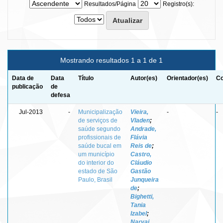
Resultados/Página
Registro(s):
Mostrando resultados 1 a 1 de 1
Data de
Data
Título
Autor(es)
Orientador(es)
Co
publicação
de
defesa
Jul-2013
-
Municipalização
Vieira,
-
-
de serviços de
Vladen
;
saúde segundo
Andrade,
profissionais de
Flávia
saúde bucal em
Reis de
;
um município
Castro,
do interior do
Cláudio
estado de São
Gastão
Paulo, Brasil
Junqueira
de
;
Bighetti,
Tania
Izabel
;
Narvai,