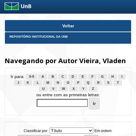
Skip
Voltar
navigation
REPOSITÓRIO INSTITUCIONAL DA UNB
Navegando por Autor Vieira, Vladen
Ir para:
0-9
A
B
C
D
E
F
G
H
I
J
K
L
M
N
O
P
Q
R
S
T
U
V
W
X
Y
Z
ou entre com as primeiras letras:
Classificar por:
Em ordem: