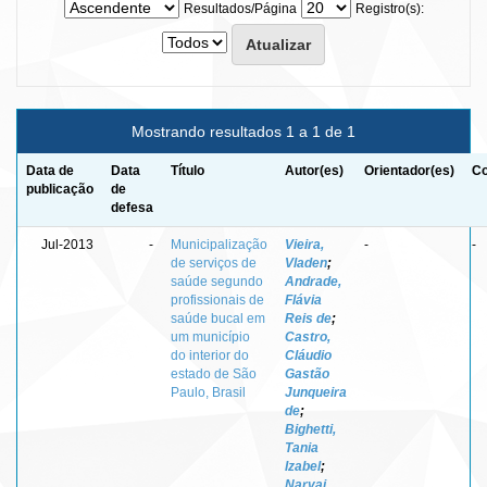
Resultados/Página
Registro(s):
Mostrando resultados 1 a 1 de 1
Data de
Data
Título
Autor(es)
Orientador(es)
Co
publicação
de
defesa
Jul-2013
-
Municipalização
Vieira,
-
-
de serviços de
Vladen
;
saúde segundo
Andrade,
profissionais de
Flávia
saúde bucal em
Reis de
;
um município
Castro,
do interior do
Cláudio
estado de São
Gastão
Paulo, Brasil
Junqueira
de
;
Bighetti,
Tania
Izabel
;
Narvai,