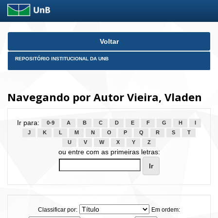
Skip
Voltar
navigation
REPOSITÓRIO INSTITUCIONAL DA UNB
Navegando por Autor Vieira, Vladen
Ir para:
0-9
A
B
C
D
E
F
G
H
I
J
K
L
M
N
O
P
Q
R
S
T
U
V
W
X
Y
Z
ou entre com as primeiras letras:
Classificar por:
Em ordem: