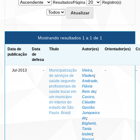
Resultados/Página
Registro(s):
Mostrando resultados 1 a 1 de 1
Data de
Data
Título
Autor(es)
Orientador(es)
Co
publicação
de
defesa
Jul-2013
-
Municipalização
Vieira,
-
-
de serviços de
Vladen
;
saúde segundo
Andrade,
profissionais de
Flávia
saúde bucal em
Reis de
;
um município
Castro,
do interior do
Cláudio
estado de São
Gastão
Paulo, Brasil
Junqueira
de
;
Bighetti,
Tania
Izabel
;
Narvai,