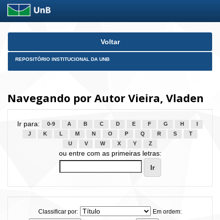
Skip
Voltar
navigation
REPOSITÓRIO INSTITUCIONAL DA UNB
Navegando por Autor Vieira, Vladen
Ir para:
0-9
A
B
C
D
E
F
G
H
I
J
K
L
M
N
O
P
Q
R
S
T
U
V
W
X
Y
Z
ou entre com as primeiras letras:
Classificar por:
Em ordem: