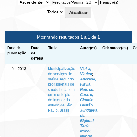
Resultados/Página
Registro(s):
Mostrando resultados 1 a 1 de 1
Data de
Data
Título
Autor(es)
Orientador(es)
Co
publicação
de
defesa
Jul-2013
-
Municipalização
Vieira,
-
-
de serviços de
Vladen
;
saúde segundo
Andrade,
profissionais de
Flávia
saúde bucal em
Reis de
;
um município
Castro,
do interior do
Cláudio
estado de São
Gastão
Paulo, Brasil
Junqueira
de
;
Bighetti,
Tania
Izabel
;
Narvai,