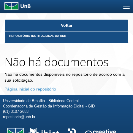
Skip
Voltar
navigation
REPOSITÓRIO INSTITUCIONAL DA UNB
Não há documentos
Não há documentos disponíveis no repositório de acordo com a
sua solicitação.
Página inicial do repositório
Universidade de Brasília - Biblioteca Central
Coordenadoria de Gestão da Informação Digital - GID
(61) 3107-2683
repositorio@unb.br