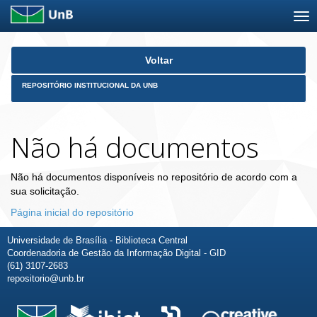
Skip
Voltar
navigation
REPOSITÓRIO INSTITUCIONAL DA UNB
Não há documentos
Não há documentos disponíveis no repositório de acordo com a
sua solicitação.
Página inicial do repositório
Universidade de Brasília - Biblioteca Central
Coordenadoria de Gestão da Informação Digital - GID
(61) 3107-2683
repositorio@unb.br