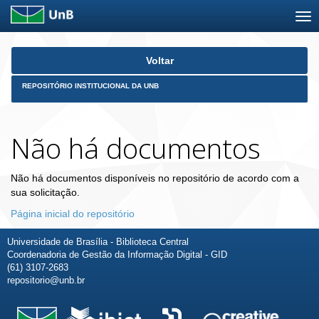
Skip
Voltar
navigation
REPOSITÓRIO INSTITUCIONAL DA UNB
Não há documentos
Não há documentos disponíveis no repositório de acordo com a
sua solicitação.
Página inicial do repositório
Universidade de Brasília - Biblioteca Central
Coordenadoria de Gestão da Informação Digital - GID
(61) 3107-2683
repositorio@unb.br