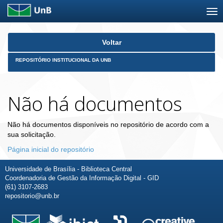
Skip
Voltar
navigation
REPOSITÓRIO INSTITUCIONAL DA UNB
Não há documentos
Não há documentos disponíveis no repositório de acordo com a
sua solicitação.
Página inicial do repositório
Universidade de Brasília - Biblioteca Central
Coordenadoria de Gestão da Informação Digital - GID
(61) 3107-2683
repositorio@unb.br